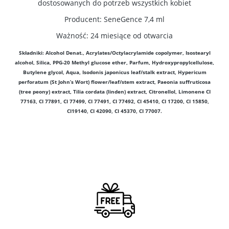
dostosowanych do potrzeb wszystkich kobiet
Producent: SeneGence 7,4 ml
Ważność: 24 miesiące od otwarcia
Składniki: Alcohol Denat., Acrylates/Octylacrylamide copolymer, Isostearyl
alcohol, Silica, PPG-20 Methyl glucose ether, Parfum, Hydroxypropylcellulose,
Butylene glycol, Aqua, Isodonis japonicus leaf/stalk extract, Hypericum
perforatum (St John’s Wort) flower/leaf/stem extract, Paeonia suffruticosa
(tree peony) extract, Tilia cordata (linden) extract, Citronellol, Limonene CI
77163, CI 77891, CI 77499, CI 77491, CI 77492, CI 45410, CI 17200, CI 15850,
CI19140, CI 42090, CI 45370, CI 77007.