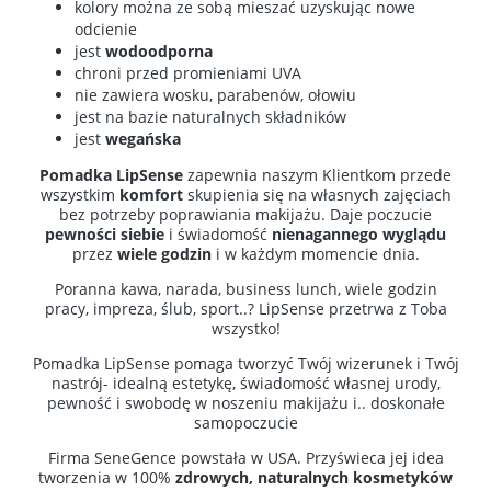
kolory można ze sobą mieszać uzyskując nowe
odcienie
jest
wodoodporna
chroni przed promieniami UVA
nie zawiera wosku, parabenów, ołowiu
jest na bazie naturalnych składników
jest
wegańska
Pomadka LipSense
zapewnia naszym Klientkom przede
wszystkim
komfort
skupienia się na własnych zajęciach
bez potrzeby poprawiania makijażu. Daje poczucie
pewności siebie
i świadomość
nienagannego wyglądu
przez
wiele godzin
i w każdym momencie dnia.
Poranna kawa, narada, business lunch, wiele godzin
pracy, impreza, ślub, sport..? LipSense przetrwa z Toba
wszystko!
Pomadka LipSense pomaga tworzyć Twój wizerunek i Twój
nastrój- idealną estetykę, świadomość własnej urody,
pewność i swobodę w noszeniu makijażu i.. doskonałe
samopoczucie
Firma SeneGence powstała w USA. Przyświeca jej idea
tworzenia w 100%
zdrowych, naturalnych kosmetyków