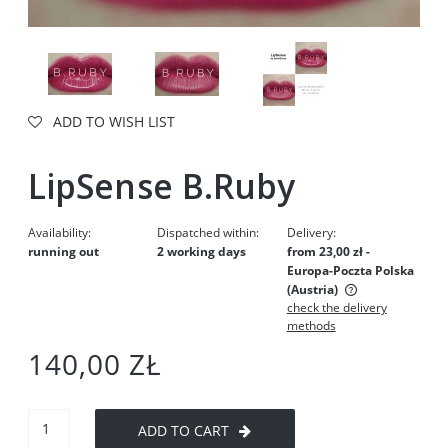
ADD TO WISH LIST
LipSense B.Ruby
Availability:
Dispatched within:
Delivery:
running out
2 working days
from 23,00 zł
-
Europa-Poczta Polska
(Austria)
check the delivery
The price does not include any possible payment costs
methods
140,00 ZŁ
ADD TO CART