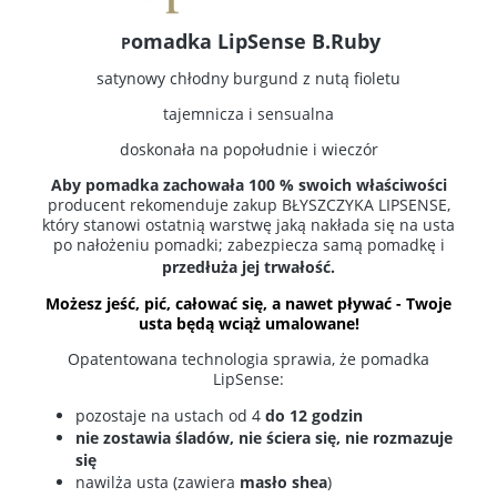
omadka LipSense B.Ruby
P
satynowy chłodny burgund z nutą fioletu
tajemnicza i sensualna
doskonała na popołudnie i wieczór
Aby pomadka zachowała 100 % swoich właściwości
producent rekomenduje zakup
BŁYSZCZYKA LIPSENSE,
który
stanowi ostatnią warstwę jaką nakłada się na usta
po nałożeniu pomadki; zabezpiecza samą pomadkę i
przedłuża jej trwałość.
Możesz jeść, pić, całować się, a nawet pływać - Twoje
usta będą wciąż umalowane!
Opatentowana technologia sprawia, że pomadka
LipSense:
pozostaje na ustach od 4
do 12 godzin
nie zostawia śladów, nie ściera się, nie rozmazuje
się
nawilża usta (zawiera
masło shea
)