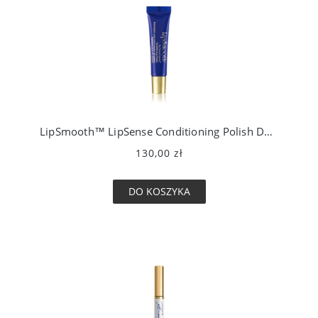
LipSmooth™ LipSense Conditioning Polish Delikatny peeling do ust
130,00 zł
DO KOSZYKA