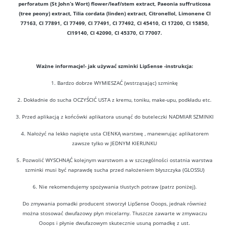
perforatum (St John’s Wort) flower/leaf/stem extract, Paeonia suffruticosa
(tree peony) extract, Tilia cordata (linden) extract, Citronellol, Limonene CI
77163, CI 77891, CI 77499, CI 77491, CI 77492, CI 45410, CI 17200, CI 15850,
CI19140, CI 42090, CI 45370, CI 77007.
Ważne informacje!- jak używać szminki LipSense -instrukcja:
1. Bardzo dobrze WYMIESZAĆ (wstrząsając) szminkę
2. Dokładnie do sucha OCZYŚCIĆ USTA z kremu, toniku, make-upu, podkładu etc.
3. Przed aplikacją z końcówki aplikatora usunąć do buteleczki NADMIAR SZMINKI
4. Nałożyć na lekko napięte usta CIENKĄ warstwę , manewrując aplikatorem
zawsze tylko w JEDNYM KIERUNKU
5. Pozwolić WYSCHNĄĆ kolejnym warstwom a w szczególności ostatnia warstwa
szminki musi być naprawdę sucha przed nałożeniem błyszczyka (GLOSSU)
6. Nie rekomendujemy spożywania tłustych potraw (patrz poniżej).
Do zmywania pomadki producent stworzył LipSense Ooops, jednak również
można stosować dwufazowy płyn micelarny. Tłuszcze zawarte w zmywaczu
Ooops i płynie dwufazowym skutecznie usuną pomadkę z ust.