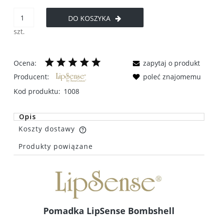
DO KOSZYKA
szt.
Ocena:
zapytaj o produkt
Producent:
poleć znajomemu
Kod produktu:
1008
Opis
Koszty dostawy
Cena nie zawiera ewentualnych kosztów płatności
Produkty powiązane
Pomadka LipSense Bombshell