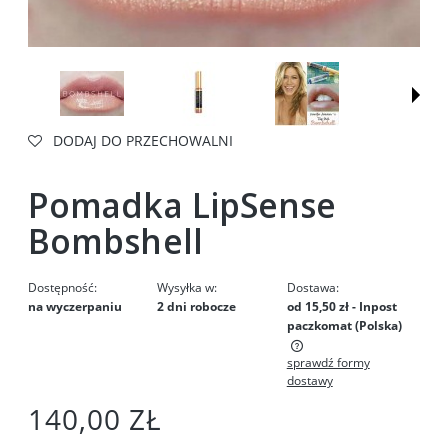
DODAJ DO PRZECHOWALNI
Pomadka LipSense
Bombshell
Dostępność:
Wysyłka w:
Dostawa:
na wyczerpaniu
2 dni robocze
od 15,50 zł
- Inpost
paczkomat
(Polska)
sprawdź formy
Cena nie zawiera ewentualnych kosztów płatności
dostawy
140,00 ZŁ