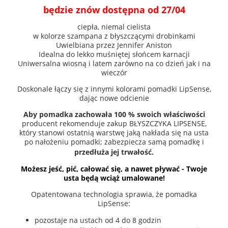
będzie znów dostępna od 27/04
ciepła, niemal cielista
w kolorze szampana z błyszczącymi drobinkami
Uwielbiana przez Jennifer Aniston
Idealna do lekko muśniętej słońcem karnacji
Uniwersalna wiosną i latem zarówno na co dzień jak i na
wieczór
Doskonale łączy się z innymi kolorami pomadki LipSense,
dając nowe odcienie
Aby pomadka zachowała 100 % swoich właściwości
producent rekomenduje zakup
BŁYSZCZYKA LIPSENSE,
który
stanowi ostatnią warstwę jaką nakłada się na usta
po nałożeniu pomadki; zabezpiecza samą pomadkę i
przedłuża jej trwałość.
Możesz jeść, pić, całować się, a nawet pływać - Twoje
usta będą wciąż umalowane!
Opatentowana technologia sprawia, że pomadka
LipSense:
pozostaje na ustach od 4 do 8 godzin