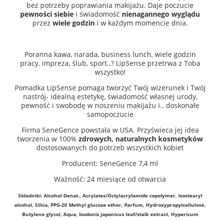
bez potrzeby poprawiania makijażu. Daje poczucie
pewności siebie
i świadomość
nienagannego wyglądu
przez
wiele godzin
i w każdym momencie dnia.
Poranna kawa, narada, business lunch, wiele godzin
pracy, impreza, ślub, sport..? LipSense przetrwa z Toba
wszystko!
Pomadka LipSense pomaga tworzyć Twój wizerunek i Twój
nastrój- idealną estetykę, świadomość własnej urody,
pewność i swobodę w noszeniu makijażu i.. doskonałe
samopoczucie
Firma SeneGence powstała w USA. Przyświeca jej idea
tworzenia w 100%
zdrowych, naturalnych kosmetyków
dostosowanych do potrzeb wszystkich kobiet
Producent: SeneGence 7,4 ml
Ważność: 24 miesiące od otwarcia
Składniki: Alcohol Denat., Acrylates/Octylacrylamide copolymer, Isostearyl
alcohol, Silica, PPG-20 Methyl glucose ether, Parfum, Hydroxypropylcellulose,
Butylene glycol, Aqua, Isodonis japonicus leaf/stalk extract, Hypericum