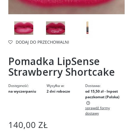
DODAJ DO PRZECHOWALNI
Pomadka LipSense
Strawberry Shortcake
Dostępność:
Wysyłka w:
Dostawa:
na wyczerpaniu
2 dni robocze
od 15,50 zł
- Inpost
paczkomat
(Polska)
sprawdź formy
Cena nie zawiera ewentualnych kosztów płatności
dostawy
140,00 ZŁ