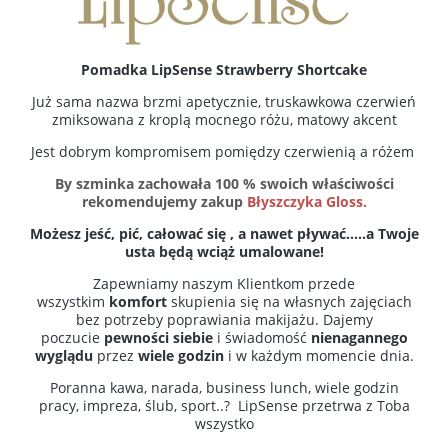
Pomadka LipSense Strawberry Shortcake
Już sama nazwa brzmi apetycznie, truskawkowa czerwień
zmiksowana z kroplą mocnego różu, matowy akcent
Jest dobrym kompromisem pomiędzy czerwienią a różem
By szminka zachowała 100 % swoich właściwości
rekomendujemy zakup
Błyszczyka Gloss.
Możesz jeść, pić, całować się , a nawet pływać..…a Twoje
usta będą wciąż umalowane!
Zapewniamy naszym Klientkom przede
wszystkim
komfort
skupienia się na własnych zajęciach
bez potrzeby poprawiania makijażu. Dajemy
poczucie
pewności siebie
i świadomość
nienagannego
wyglądu
przez
wiele godzin
i w każdym momencie dnia.
Poranna kawa, narada, business lunch, wiele godzin
pracy, impreza, ślub, sport..? LipSense przetrwa z Toba
wszystko