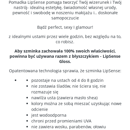
Pomadka LipSense pomaga tworzyć Twój wizerunek i Twój
nastrój- idealną estetykę, świadomość własnej urody,
pewność i swobodę w noszeniu makijażu i.. doskonałe
samopoczucie
Bądź perfect, sexy I glamour!
z idealnymi ustami przez wiele godzin, bez względu na to,
co robisz.
Aby szminka zachowała 100% swoich właściwości,
powinna być używana razem z błyszczykiem - LipSense
Gloss.
Opatentowana technologia sprawia, że szminka LipSense:
pozostaje na ustach od 4 do 8 godzin
nie zostawia śladów, nie ściera się, nie
rozmazuje się
nawilża usta (zawiera masło shea)
kolory można ze sobą mieszać uzyskując nowe
odcienie
jest wodoodporna
chroni przed promieniami UVA
nie zawiera wosku, parabenów, ołowiu