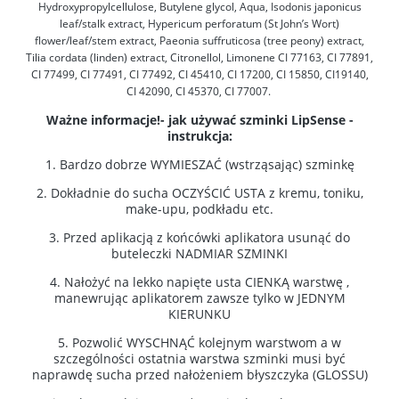
Hydroxypropylcellulose, Butylene glycol, Aqua, Isodonis japonicus
leaf/stalk extract, Hypericum perforatum (St John’s Wort)
flower/leaf/stem extract, Paeonia suffruticosa (tree peony) extract,
Tilia cordata (linden) extract, Citronellol, Limonene CI 77163, CI 77891,
CI 77499, CI 77491, CI 77492, CI 45410, CI 17200, CI 15850, CI19140,
CI 42090, CI 45370, CI 77007.
Ważne informacje!- jak używać szminki LipSense -
instrukcja:
1. Bardzo dobrze WYMIESZAĆ (wstrząsając) szminkę
2. Dokładnie do sucha OCZYŚCIĆ USTA z kremu, toniku,
make-upu, podkładu etc.
3. Przed aplikacją z końcówki aplikatora usunąć do
buteleczki NADMIAR SZMINKI
4. Nałożyć na lekko napięte usta CIENKĄ warstwę ,
manewrując aplikatorem zawsze tylko w JEDNYM
KIERUNKU
5. Pozwolić WYSCHNĄĆ kolejnym warstwom a w
szczególności ostatnia warstwa szminki musi być
naprawdę sucha przed nałożeniem błyszczyka (GLOSSU)