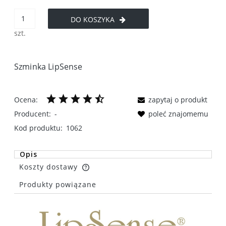
DO KOSZYKA
szt.
Szminka LipSense
Ocena:
zapytaj o produkt
Producent:
-
poleć znajomemu
Kod produktu:
1062
Opis
Koszty dostawy
Cena nie zawiera ewentualnych kosztów płatności
Produkty powiązane